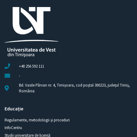
+40 256 592 111
-
Bd. Vasile Pârvan nr. 4, Timișoara, cod poștal 300223, județul Timiș,
România
Educație
Regulamente, metodologii și proceduri
InfoCentru
Studii universitare de licență