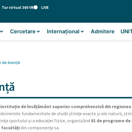
Tur virtual 360 VR
LIVE
Cercetare
Internațional
Admitere
UNI
e de licență
ență
instituție de învățământ superior comprehensivă din regiunea
meniile fundamentale de studii științe exacte și ale naturii, științ
ința sportului și a educației fizice, organizând
81 de programe de s
 facultăți
din componența sa.