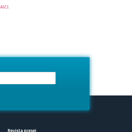
e
AICI
.
Revista presei