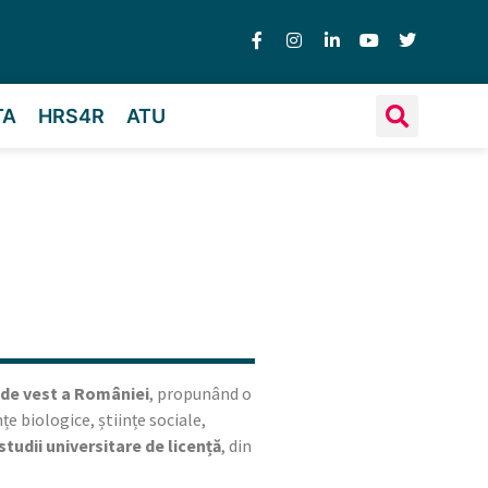
TA
HRS4R
ATU
 de vest a României
, propunând o
e biologice, științe sociale,
tudii universitare de licență
, din