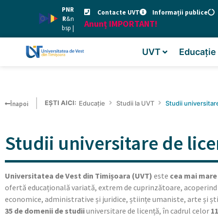
PNR
Contacte UVT
Informații publice
R
&n
Anunț IMPORTANT!
bsp |
UVT
Educație
EȘTI AICI:
Educație
Studii la UVT
Studii universitar
Înapoi
Studii universitare de lic
Universitatea de Vest din Timișoara (UVT)
este
cea mai mare 
ofertă educațională variată, extrem de cuprinzătoare, acoperind do
economice, administrative și juridice, științe umaniste, arte și ști
35 de domenii de studii
universitare de licență, în cadrul celor
11