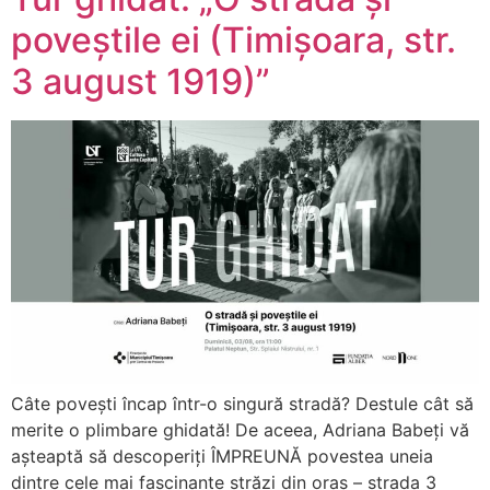
poveștile ei (Timișoara, str.
3 august 1919)”
Câte povești încap într-o singură stradă? Destule cât să
merite o plimbare ghidată! De aceea, Adriana Babeți vă
așteaptă să descoperiți ÎMPREUNĂ povestea uneia
dintre cele mai fascinante străzi din oraș – strada 3