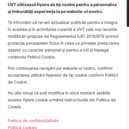
UVT utilizează fișiere de tip cookie pentru a personaliza
©
2026
Universitatea de Vest din Timișoara
și îmbunătăți experiența ta pe website-ul nostru.
Sitemap
Politica cookies a UVT
Politica de confidențialitate
GDPR
Te informăm că ne-am actualizat politicile pentru a integra
în acestea și în activitatea curentă a UVT cele mai recente
modificări propuse de Regulamentul (UE) 2016/679 privind
protecția persoanelor fizice în ceea ce privește prelucrarea
datelor cu caracter personal și pentru a citi și înțelege
conținutul Politicii Cookie.
Prin continuarea navigării pe website-ul nostru, confirmi
acceptarea utilizării fișierelor de tip cookie conform Politicii
de Cookie.
Nu uita totuși că poți modifica în orice moment setările
acestor fișiere cookie urmând instrucțiunile din Politica de
Cookie.
Politica de confidențialitate
Politica cookies