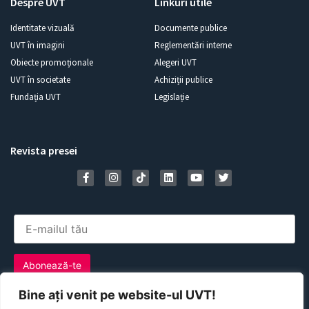
Despre UVT
Linkuri utile
Identitate vizuală
Documente publice
UVT în imagini
Reglementări interne
Obiecte promoționale
Alegeri UVT
UVT în societate
Achiziții publice
Fundația UVT
Legislație
Revista presei
Bine ați venit pe website-ul UVT!