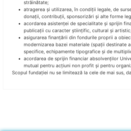
străinătate;
atragerea şi utilizarea, în condiţii legale, de su
donaţii, contribuţii, sponsorizări şi alte forme le
acordarea asistenţei de specialitate şi sprijin finan
publicaţii cu caracter ştiinţific, cultural şi artistic
asigurarea finanţării din fondurile proprii a obiec
modernizarea bazei materiale (spaţii destinate act
specifice, echipamente tipografice şi de multipli
acordarea de sprijin financiar absolvenţilor Unive
mutual pentru acţiuni non profit şi pentru organizar
Scopul fundaţiei nu se limitează la cele de mai sus, 