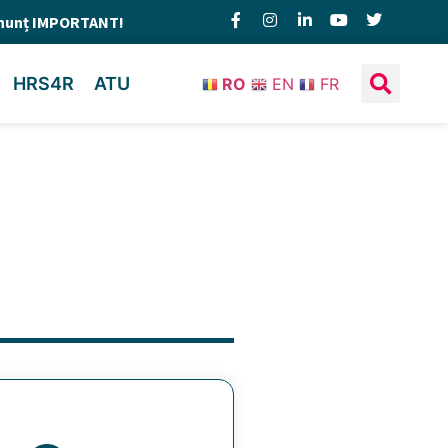
nunț IMPORTANT!
HRS4R
ATU
RO
EN
FR