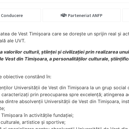
Conducere
Parteneriat ANFP
atea de Vest Timişoara care se doreşte un sprijin real şi act
ală ale UVT.
alorilor culturii, ştiinţei şi civilizaţiei prin realizarea un
e Vest din Timişoara, a personalităţilor culturale, ştiinţifi
te obiective constând în:
ţilor Universităţii de Vest din Timişoara la un grup social c
d caracterizaţi prin preocuparea spre excelenţă; atingerea ac
rea dintre absolvenţii Universităţii de Vest din Timişoara, in
te;
Timişoara în activităţile fundaţiei;
culturale, artistice și sportive;