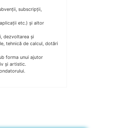
bvenţii, subscripţii,
plicaţii etc.) şi altor
i, dezvoltarea şi
le, tehnică de calcul, dotări
sub forma unui ajutor
 şi artistic.
ondatorului.