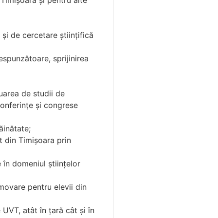
 Timişoara şi pentru alte
şi de cercetare ştiinţifică
espunzătoare, sprijinirea
tuarea de studii de
conferinţe şi congrese
ăinătate;
t din Timişoara prin
 în domeniul ştiinţelor
omovare pentru elevii din
VT, atât în ţară cât şi în