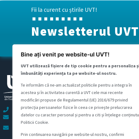
Fii la curent cu știrile UVT!
Newsletterul UVT
Bine ați venit pe website-ul UVT!
UVT utilizează fișiere de tip cookie pentru a personaliza ș
îmbunătăți experiența ta pe website-ul nostru.
Educație
Te informăm că ne-am actualizat politicile pentru a integra în
Regulamente, metodologii și proce
acestea și în activitatea curentă a UVT cele mai recente
InfoCentru
modificări propuse de Regulamentul (UE) 2016/679 privind
Studii universitare de licență
protecția persoanelor fizice în ceea ce privește prelucrarea
+40 256 592 111
Studii universitare de masterat
datelor cu caracter personal și pentru a citi și înțelege conținutu
contact@e-uvt.ro
Politicii Cookie.
Studii universitare de doctorat
Relații cu studenții: info@e-
uvt.ro
Prin continuarea navigării pe website-ul nostru, confirmi
Bd. Vasile Pârvan nr. 4,