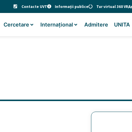
A
Contacte UVT
Informații publice
Tur virtual 360 VR
Cercetare
Internațional
Admitere
UNITA