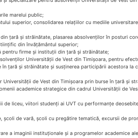
 şi specializare pentru absolvenţii Universităţii de Vest din
urile marelui public;
ului superior, consolidarea relaţiilor cu mediile universitare 
in ţară şi străinătate, plasarea absolvenţilor în posturi cor
tiinţific din învăţământul superior;
ntru firme şi instituţii din ţară şi străinătate;
absolvenţilor Universităţii de Vest din Timişoara, pentru efec
în ţară şi străinătate şi susţinerea participării acestora la 
r Universităţii de Vest din Timişoara prin burse în ţară şi str
domenii academice strategice din cadrul Universităţii de Ves
ii de liceu, viitori studenţi ai UVT cu performanţe deosebite
e, şcoli de vară, şcoli cu pregătire tematică, excursii de pr
e a imaginii instituţionale şi a programelor academice ale U