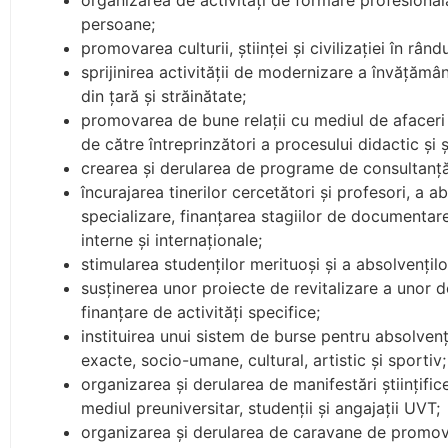
organizarea de activităţi de formare profesională
persoane;
promovarea culturii, ştiinţei şi civilizaţiei în rând
sprijinirea activităţii de modernizare a învăţământ
din ţară şi străinătate;
promovarea de bune relaţii cu mediul de afaceri d
de către întreprinzători a procesului didactic şi ş
crearea şi derularea de programe de consultanţă pe
încurajarea tinerilor cercetători şi profesori, a 
specializare, finanţarea stagiilor de documentare 
interne şi internaţionale;
stimularea studenţilor merituoşi şi a absolvenţilo
susţinerea unor proiecte de revitalizare a unor 
finanţare de activităţi specifice;
instituirea unui sistem de burse pentru absolvenţ
exacte, socio-umane, cultural, artistic şi sportiv;
organizarea şi derularea de manifestări ştiinţific
mediul preuniversitar, studenţii şi angajaţii UVT;
organizarea şi derularea de caravane de promovar