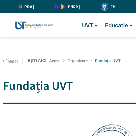
PRV
|
PNRR
|
FM
|
UVT
Educație
EȘTI AICI:
Acasa
Organizare
Fundația UVT
Înapoi
Fundația UVT