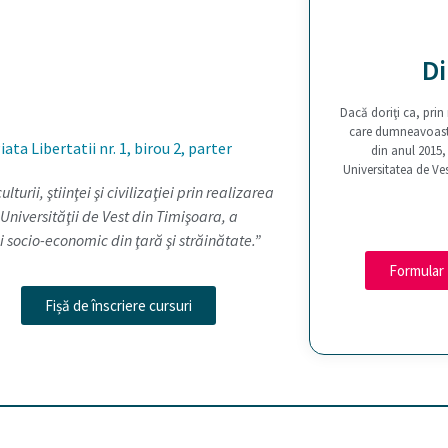
Di
Dacă doriţi ca, prin
care dumneavoastră 
ata Libertatii nr. 1, birou 2, parter
din anul 2015, 
Universitatea de V
turii, ştiinţei şi civilizaţiei prin realizarea
Universităţii de Vest din Timişoara, a
ui socio-economic din ţară şi străinătate.”
Formular
Fișă de înscriere cursuri