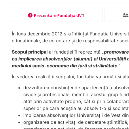
Prezentare Fundația UVT
În luna decembrie 2012 s-a înfiinţat Fundaţia Universit
educaţionale, de cercetare şi de responsabilitate soci
Scopul principal
al fundaţiei îl reprezintă
„promovarea v
cu implicarea absolvenţilor (alumni) ai Universităţii d
mediului socio-economic din ţară şi străinătate.”
În vederea realizării scopului, fundaţia va urmări şi al
dezvoltarea conştiinţei de apartenenţă a absolven
civice şi profesionale, membrii acestui grup fiin
atât prin activitate proprie, cât şi prin colabora
superior pe care aceştia au absolvit-o şi societa
implicarea absolvenţilor Universităţii de Vest din 
organizarea de activităţi de cercetare ştiinţifică, 