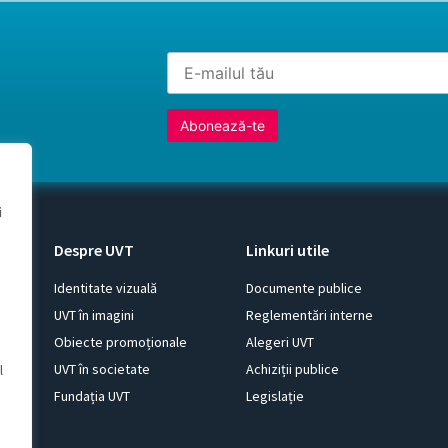
i
Despre UVT
Linkuri utile
duri
Identitate vizuală
Documente publice
UVT în imagini
Reglementări interne
Obiecte promoționale
Alegeri UVT
UVT în societate
Achiziții publice
l
Fundația UVT
Legislație