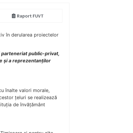
Raport FUVT
iv în derularea proiectelor
ui parteneriat public-privat,
ce şi a reprezentanţilor
u înalte valori morale,
estor ţeluri se realizează
stituţia de învăţământ