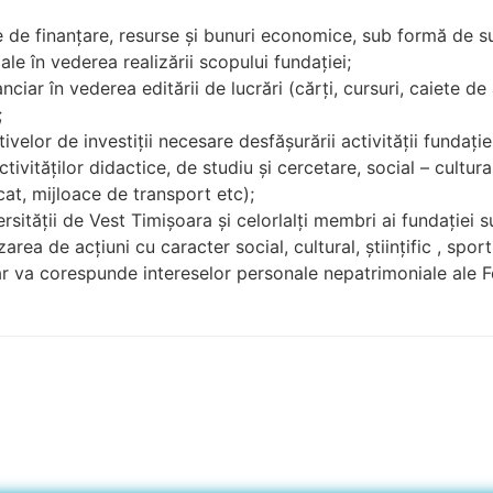
rse de finanţare, resurse şi bunuri economice, sub formă de su
gale în vederea realizării scopului fundaţiei;
ciar în vederea editării de lucrări (cărţi, cursuri, caiete de a
;
tivelor de investiţii necesare desfăşurării activităţii fundaţie
ivităţilor didactice, de studiu şi cercetare, social – cultura
cat, mijloace de transport etc);
rsităţii de Vest Timişoara şi celorlalţi membri ai fundaţiei 
ea de acţiuni cu caracter social, cultural, ştiinţific , sportiv
dar va corespunde intereselor personale nepatrimoniale ale F