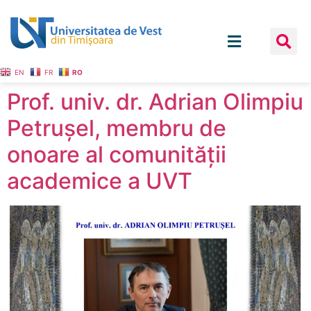
EN
FR
RO
Prof. univ. dr. Adrian Olimpiu
Petrușel, membru de
onoare al comunității
academice a UVT