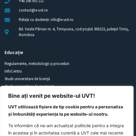
+40 256 592 111
contact@e-uvt.ro
Relații cu studenții: info@e-uvt.ro
Bd. Vasile Pârvan nr. 4, Timișoara, cod poștal 300223, județul Timiș,
România
Educație
Regulamente, metodologii și proceduri
InfoCentru
Studii universitare de licență
Studii universitare de masterat
Studii universitare de doctorat
Bine ați venit pe website-ul UVT!
UVT utilizează fișiere de tip cookie pentru a personaliza
Despre UVT
Linkuri utile
și îmbunătăți experiența ta pe website-ul nostru.
Identitate vizuală
Documente publice
Te informăm că ne-am actualizat politicile pentru a integra
UVT în imagini
Reglementări interne
în acestea și în activitatea curentă a UVT cele mai recente
Obiecte promoționale
Alegeri UVT