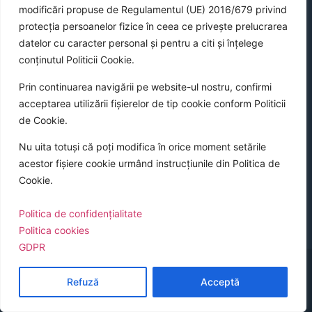
modificări propuse de Regulamentul (UE) 2016/679 privind
UVT în societate
Achiziții publice
protecția persoanelor fizice în ceea ce privește prelucrarea
Fundația UVT
Legislație
datelor cu caracter personal și pentru a citi și înțelege
conținutul Politicii Cookie.
Revista presei
Prin continuarea navigării pe website-ul nostru, confirmi
acceptarea utilizării fișierelor de tip cookie conform Politicii
de Cookie.
Nu uita totuși că poți modifica în orice moment setările
acestor fișiere cookie urmând instrucțiunile din Politica de
Cookie.
Politica de confidențialitate
Politica cookies
GDPR
©
2026
Universitatea de Vest din Timișoara
Refuză
Acceptă
Sitemap
Politica cookies a UVT
Politica de confidențialitate
GDPR