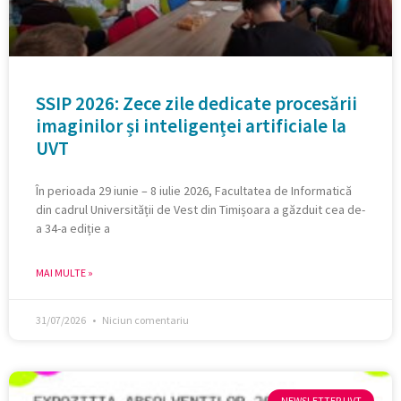
SSIP 2026: Zece zile dedicate procesării
imaginilor și inteligenței artificiale la
UVT
În perioada 29 iunie – 8 iulie 2026, Facultatea de Informatică
din cadrul Universității de Vest din Timișoara a găzduit cea de-
a 34-a ediție a
MAI MULTE »
31/07/2026
Niciun comentariu
NEWSLETTER UVT