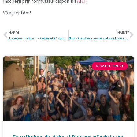
înscrierii prin formularul disponibil
AICI
.
Vă așteptăm!
ÎNAPOI
ÎNAINTE
„Uzanțele în afaceri” – Conferință Națională de Drept Comercial, organizată la Facultatea de Drept a Universității de Vest din Timișoara
Nadia Comăneci devine ambasadoarea UVT Liberty Marathon 2026, la 50 de ani de când scria istorie cu „zecele perfect” obținut la Jocurile Olimpice de la Montreal
NEWSLETTER UVT