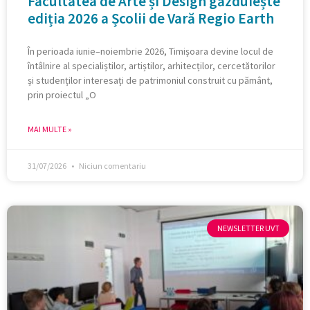
Facultatea de Arte și Design găzduiește
ediția 2026 a Școlii de Vară Regio Earth
În perioada iunie–noiembrie 2026, Timișoara devine locul de
întâlnire al specialiștilor, artiștilor, arhitecților, cercetătorilor
și studenților interesați de patrimoniul construit cu pământ,
prin proiectul „O
MAI MULTE »
31/07/2026
Niciun comentariu
NEWSLETTER UVT