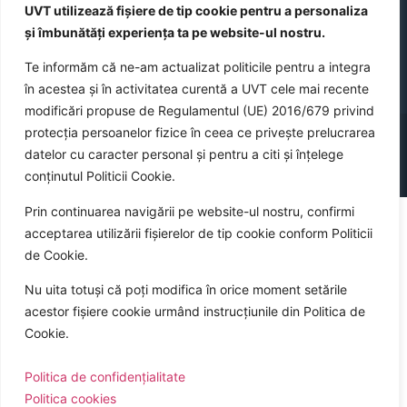
UVT utilizează fișiere de tip cookie pentru a personaliza
și îmbunătăți experiența ta pe website-ul nostru.
Te informăm că ne-am actualizat politicile pentru a integra
în acestea și în activitatea curentă a UVT cele mai recente
modificări propuse de Regulamentul (UE) 2016/679 privind
©
2026
Universitatea de Vest din Timișoara
protecția persoanelor fizice în ceea ce privește prelucrarea
datelor cu caracter personal și pentru a citi și înțelege
conținutul Politicii Cookie.
Sitemap
Politica cookies a UVT
Politica de confidențialitate
GDPR
Prin continuarea navigării pe website-ul nostru, confirmi
acceptarea utilizării fișierelor de tip cookie conform Politicii
de Cookie.
Nu uita totuși că poți modifica în orice moment setările
acestor fișiere cookie urmând instrucțiunile din Politica de
Cookie.
Politica de confidențialitate
Politica cookies