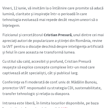
Vineri, 12 iunie, vă invităm la o întâlnire care promite să aducă
lumină, claritate și inspirație într-o perioadă în care
tehnologia evoluează mai repede decât reușim uneori să o
înțelegem.
Fizicianul și cercetătorul
Cristian Presură
, unul dintre cei mai
apreciați autori de popularizare a științei din România, revine
la UVT pentru o discuție deschisă despre inteligența artificială
și felul în care aceasta ne transformă lumea.
Cu stilul său cald, accesibil și profund, Cristian Presură
reușește să explice concepte complexe într-un mod care
captivează atât specialiști, cât și publicul larg.
Conferința va fi moderată de conf. univ. dr. Mădălin Bunoiu,
prorector UVT responsabil cu strategia CDI, sustenabilitate,
transfer tehnologic și relația cu diaspora.
Intrarea este liberă, în limita locurilor disponibile, pe baza