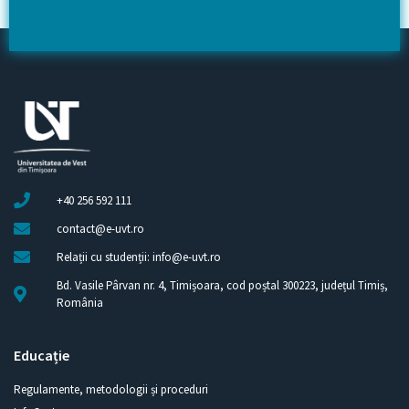
+40 256 592 111
contact@e-uvt.ro
Relații cu studenții: info@e-uvt.ro
Bd. Vasile Pârvan nr. 4, Timișoara, cod poștal 300223, județul Timiș,
România
Educație
Regulamente, metodologii și proceduri