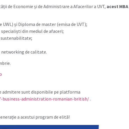
tății de Economie și de Administrare a Afacerilor a UVT,
acest MBA 
 UWL) și Diploma de master (emisa de UVT);
de specialiști din mediul de afaceri;
, sustenabilitate;
i networking de calitate.
mbrie.
o
i de admitere sunt disponibile pe platforma
f-business-administration-romanian-british/
.
 generație a acestui program de elită!