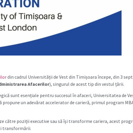
ilor
din cadrul Universității de Vest din Timișoara începe, din 3 se
dministrarea Afacerilor
), singurul de acest tip din vestul țării.
egică sunt esențiale pentru succesul în afaceri, Universitatea de V
vă propune un adevărat accelerator de carieră, primul program MB
e către poziții executive sau să își transforme cariera, acest prog
i transformării.