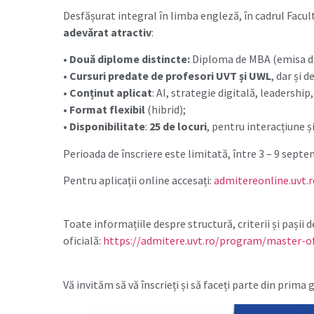
Desfășurat integral în limba engleză, în cadrul Facul
adevărat atractiv
:
•
Dou
ă
diplome distincte:
Diploma de MBA (emisa de
•⁠
Cursuri predate de profesori UVT și UWL
, dar și 
•⁠
Conținut aplicat
: AI, strategie digitală, leadership
•⁠
Format flexibil
(hibrid);
•⁠
Disponibilitate
:
25 de locuri
, pentru interacțiune ș
Perioada de înscriere este limitată, între 3 – 9 septe
Pentru aplicații online accesați:
admitereonline.uvt.r
Toate informațiile despre structură, criterii și pași
oficială:
https://admitere.uvt.ro/program/master-o
Vă invităm să vă înscrieți și să faceți parte din prima