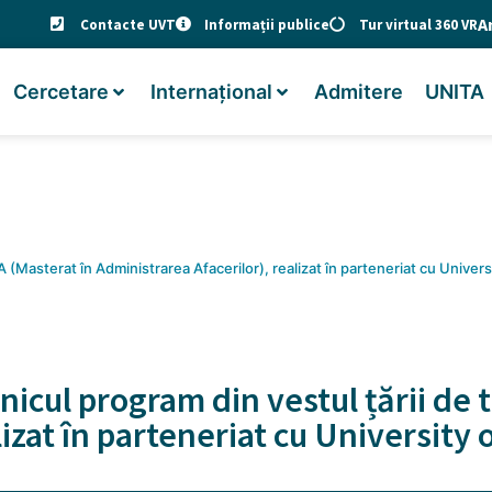
A
Contacte UVT
Informații publice
Tur virtual 360 VR
Cercetare
Internațional
Admitere
UNITA
A (Masterat în Administrarea Afacerilor), realizat în parteneriat cu Unive
nicul program din vestul țării de
lizat în parteneriat cu Universit