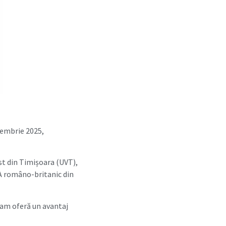
ptembrie 2025,
est din Timișoara (UVT),
A româno-britanic din
ram oferă un avantaj