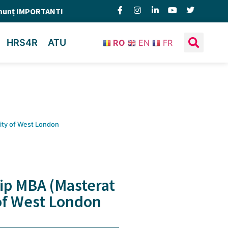
nunț IMPORTANT!
HRS4R
ATU
RO
EN
FR
rsity of West London
 tip MBA (Masterat
y of West London