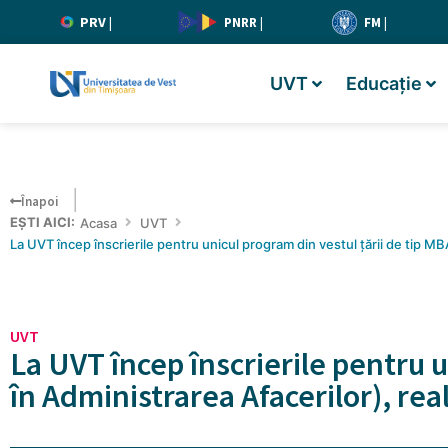
PRV
|
PNRR
|
FM
|
UVT
Educație
Înapoi
EȘTI AICI:
Acasa
UVT
La UVT încep înscrierile pentru unicul program din vestul țării de tip MB
UVT
La UVT încep înscrierile pentru u
în Administrarea Afacerilor), rea