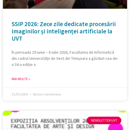
SSIP 2026: Zece zile dedicate procesării
imaginilor și inteligenței artificiale la
UVT
În perioada 29 iunie – 8 iulie 2026, Facultatea de Informatică
din cadrul Universității de Vest din Timișoara a găzduit cea de-
a 34-a ediție a
MAI MULTE »
31/07/2026
Niciun comentariu
NEWSLETTER UVT