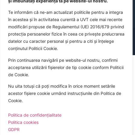
și îmbunătăți experiența ta pe website-ul nostru.
Te informăm că ne-am actualizat politicile pentru a integra
în acestea și în activitatea curentă a UVT cele mai recente
modificări propuse de Regulamentul (UE) 2016/679 privind
©
2026
Universitatea de Vest din Timișoara
protecția persoanelor fizice în ceea ce privește prelucrarea
datelor cu caracter personal și pentru a citi și înțelege
conținutul Politicii Cookie.
Sitemap
Politica cookies a UVT
Politica de confidențialitate
GDPR
Prin continuarea navigării pe website-ul nostru, confirmi
acceptarea utilizării fișierelor de tip cookie conform Politicii
de Cookie.
Nu uita totuși că poți modifica în orice moment setările
acestor fișiere cookie urmând instrucțiunile din Politica de
Cookie.
Politica de confidențialitate
Politica cookies
GDPR