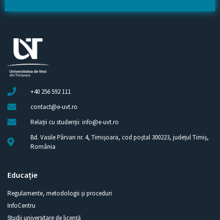
+40 256 592 111
contact@e-uvt.ro
Relații cu studenții: info@e-uvt.ro
Bd. Vasile Pârvan nr. 4, Timișoara, cod poștal 300223, județul Timiș,
România
Educație
Regulamente, metodologii și proceduri
InfoCentru
Studii universitare de licență