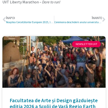
UVT Liberty Marathon –
Dare to run!
ÎNAPOI
ÎNAINTE
Noaptea Cercetătorilor Europeni 2025, la Universitatea de Vest din Timișoara
Ceremonia deschiderii anului universitar la UVT, evenimentul unui început de an universitar plin de energie, cultură și participare în comunitate
NEWSLETTER UVT
Facultatea de Arte și Design găzduiește
ediția 2026 a Școlii de Vară Regio Earth