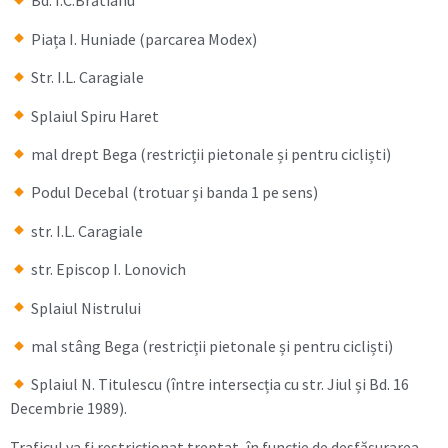
Bd. I.C.Brătianu
Piața I. Huniade (parcarea Modex)
Str. I.L. Caragiale
Splaiul Spiru Haret
mal drept Bega (restricții pietonale și pentru cicliști)
Podul Decebal (trotuar și banda 1 pe sens)
str. I.L. Caragiale
str. Episcop I. Lonovich
Splaiul Nistrului
mal stâng Bega (restricții pietonale și pentru cicliști)
Splaiul N. Titulescu (între intersecția cu str. Jiul și Bd. 16
Decembrie 1989).
Traficul va fi restricționat treptat, în funcție de desfășurarea