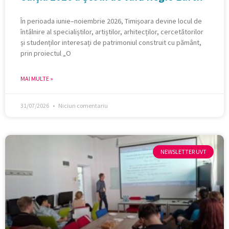
În perioada iunie–noiembrie 2026, Timișoara devine locul de
întâlnire al specialiștilor, artiștilor, arhitecților, cercetătorilor
și studenților interesați de patrimoniul construit cu pământ,
prin proiectul „O
MAI MULTE »
31/07/2026
Niciun comentariu
NEWSLETTER UVT