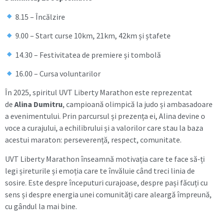
8.15 – Încălzire
9.00 – Start curse 10km, 21km, 42km și ștafete
14.30 – Festivitatea de premiere și tombolă
16.00 – Cursa voluntarilor
În 2025, spiritul UVT Liberty Marathon este reprezentat
de
Alina Dumitru
, campioană olimpică la judo și ambasadoare
a evenimentului. Prin parcursul și prezența ei, Alina devine o
voce a curajului, a echilibrului și a valorilor care stau la baza
acestui maraton: perseverență, respect, comunitate.
UVT Liberty Marathon înseamnă motivația care te face să-ți
legi șireturile și emoția care te învăluie când treci linia de
sosire. Este despre începuturi curajoase, despre pași făcuți cu
sens și despre energia unei comunități care aleargă împreună,
cu gândul la mai bine.