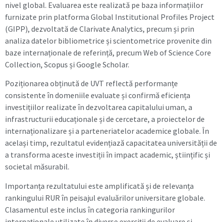
nivel global. Evaluarea este realizată pe baza informațiilor
furnizate prin platforma Global Institutional Profiles Project
(GIPP), dezvoltată de Clarivate Analytics, precum și prin
analiza datelor bibliometrice și scientometrice provenite din
baze internaționale de referință, precum Web of Science Core
Collection, Scopus și Google Scholar.
Poziționarea obținută de UVT reflectă performanțe
consistente în domeniile evaluate și confirmă eficiența
investițiilor realizate în dezvoltarea capitalului uman, a
infrastructurii educaționale și de cercetare, a proiectelor de
internaționalizare și a parteneriatelor academice globale. În
același timp, rezultatul evidențiază capacitatea universității de
a transforma aceste investiții în impact academic, științific și
societal măsurabil.
Importanța rezultatului este amplificată și de relevanța
rankingului RUR în peisajul evaluărilor universitare globale.
Clasamentul este inclus în categoria rankingurilor
internaționale utilizate în diverse exerciții de evaluare și