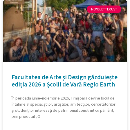
NEWSLETTER UVT
Facultatea de Arte și Design găzduiește
ediția 2026 a Școlii de Vară Regio Earth
În perioada iunie–noiembrie 2026, Timișoara devine locul de
întâlnire al specialiștilor, artiștilor, arhitecților, cercetătorilor
și studenților interesați de patrimoniul construit cu pământ,
prin proiectul „O