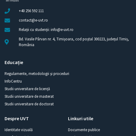
+40 256 592 111
contact@e-uvt.ro
Relații cu studenții: info@e-uvt.ro
Bd. Vasile Pârvan nr. 4, Timișoara, cod poștal 300223, județul Timiș,
România
Educație
Regulamente, metodologii și proceduri
InfoCentru
Studii universitare de licență
Studii universitare de masterat
Studii universitare de doctorat
Despre UVT
Linkuri utile
Identitate vizuală
Documente publice