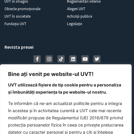
UVT în imagini
Reglementări interne
Obiecte promoționale
Alegeri UVT
UVT în societate
Achiziții publice
Fundația UVT
Legislație
Revista presei
Bine ați venit pe website-ul UVT!
UVT utilizează fișiere de tip cookie pentru a personaliza
și îmbunătăți experiența ta pe website-ul nostru.
Te informăm că ne-am actualizat politicile pentru a integra
în acestea și în activitatea curentă a UVT cele mai recente
modificări propuse de Regulamentul (UE) 2016/679 privind
©
2026
Universitatea de Vest din Timișoara
protecția persoanelor fizice în ceea ce privește prelucrarea
datelor cu caracter personal și pentru a citi și înțelege