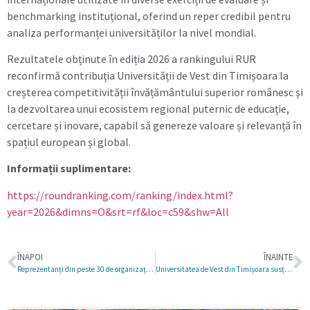
benchmarking instituțional, oferind un reper credibil pentru
analiza performanței universităților la nivel mondial.
Rezultatele obținute în ediția 2026 a rankingului RUR
reconfirmă contribuția Universității de Vest din Timișoara la
creșterea competitivității învățământului superior românesc și
la dezvoltarea unui ecosistem regional puternic de educație,
cercetare și inovare, capabil să genereze valoare și relevanță în
spațiul european și global.
Informații suplimentare:
https://roundranking.com/ranking/index.html?
year=2026&dimns=O&srt=rf&loc=c59&shw=All
ÎNAPOI
ÎNAINTE
Reprezentanți din peste 30 de organizații de cercetare și non-guvernamentale reafirmă, sprijină și susțin importanța comunicării rezultatelor cercetării
Universitatea de Vest din Timișoara susține performanța europeană: echipa CyberMoon câștigă campionatul european de robotică FIRST Tech Challenge