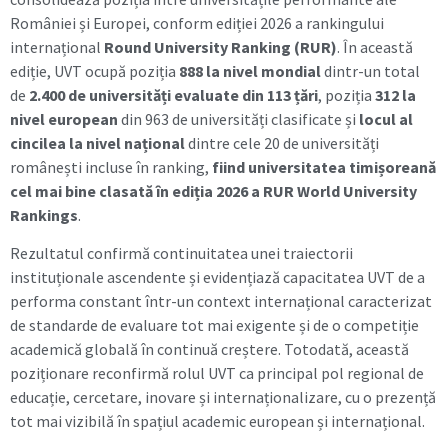
României și Europei, conform ediției 2026 a rankingului
internațional
Round University Ranking (RUR)
. În această
ediție, UVT ocupă poziția
888 la nivel mondial
dintr-un total
de
2.400 de universități evaluate din 113 țări
, poziția
312 la
nivel european
din 963 de universități clasificate și
locul al
cincilea la nivel național
dintre cele 20 de universități
românești incluse în ranking,
fiind universitatea timișoreană
cel mai bine clasată în ediția 2026 a RUR World University
Rankings
.
Rezultatul confirmă continuitatea unei traiectorii
instituționale ascendente și evidențiază capacitatea UVT de a
performa constant într-un context internațional caracterizat
de standarde de evaluare tot mai exigente și de o competiție
academică globală în continuă creștere. Totodată, această
poziționare reconfirmă rolul UVT ca principal pol regional de
educație, cercetare, inovare și internaționalizare, cu o prezență
tot mai vizibilă în spațiul academic european și internațional.