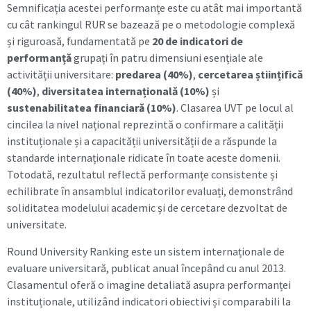
Semnificația acestei performanțe este cu atât mai importantă
cu cât rankingul RUR se bazează pe o metodologie complexă
și riguroasă, fundamentată pe
20 de indicatori de
performanță
grupați în patru dimensiuni esențiale ale
activității universitare:
predarea (40%)
,
cercetarea științifică
(40%)
,
diversitatea internațională (10%)
și
sustenabilitatea financiară (10%)
. Clasarea UVT pe locul al
cincilea la nivel național reprezintă o confirmare a calității
instituționale și a capacității universității de a răspunde la
standarde internaționale ridicate în toate aceste domenii.
Totodată, rezultatul reflectă performanțe consistente și
echilibrate în ansamblul indicatorilor evaluați, demonstrând
soliditatea modelului academic și de cercetare dezvoltat de
universitate.
Round University Ranking este un sistem internaționale de
evaluare universitară, publicat anual începând cu anul 2013.
Clasamentul oferă o imagine detaliată asupra performanței
instituționale, utilizând indicatori obiectivi și comparabili la