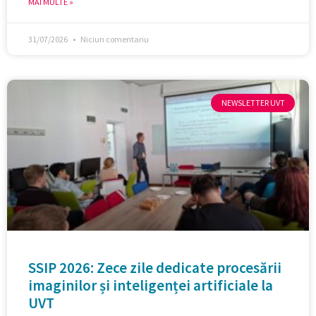
MAI MULTE »
31/07/2026
Niciun comentariu
NEWSLETTER UVT
SSIP 2026: Zece zile dedicate procesării
imaginilor și inteligenței artificiale la
UVT