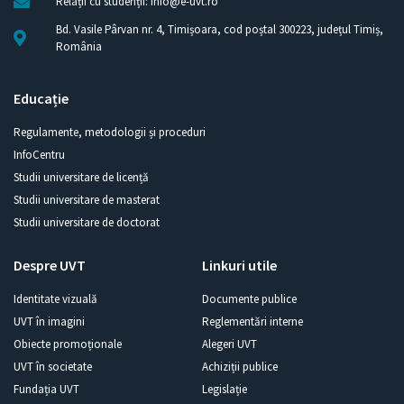
Relații cu studenții: info@e-uvt.ro
Bd. Vasile Pârvan nr. 4, Timișoara, cod poștal 300223, județul Timiș,
România
Educație
Regulamente, metodologii și proceduri
InfoCentru
Studii universitare de licență
Studii universitare de masterat
Studii universitare de doctorat
Despre UVT
Linkuri utile
Identitate vizuală
Documente publice
UVT în imagini
Reglementări interne
Obiecte promoționale
Alegeri UVT
UVT în societate
Achiziții publice
Fundația UVT
Legislație