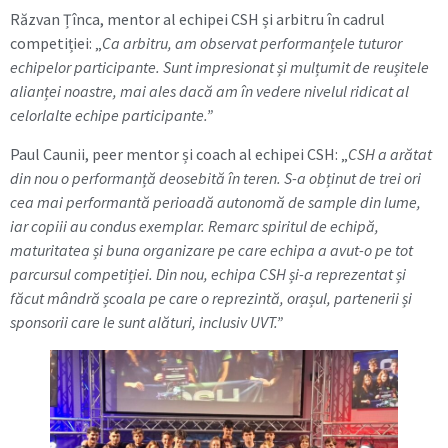
Răzvan Țînca, mentor al echipei CSH și arbitru în cadrul
competiției: „
Ca arbitru, am observat performanțele tuturor
echipelor participante. Sunt impresionat și mulțumit de reușitele
alianței noastre, mai ales dacă am în vedere nivelul ridicat al
celorlalte echipe participante.”
Paul Caunii, peer mentor și coach al echipei CSH: „
CSH a arătat
din nou o performanță deosebită în teren. S-a obținut de trei ori
cea mai performantă perioadă autonomă de sample din lume,
iar copiii au condus exemplar. Remarc spiritul de echipă,
maturitatea și buna organizare pe care echipa a avut-o pe tot
parcursul competiției. Din nou, echipa CSH și-a reprezentat și
făcut mândră școala pe care o reprezintă, orașul, partenerii și
sponsorii care le sunt alături, inclusiv UVT.”