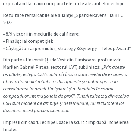
exploatând la maximum punctele forte ale ambelor echipe.
Rezultate remarcabile ale alianței „SparkleRavens” la BTC
2025:
• 8/9 victorii în meciurile de calificare;
• Finaliști ai competiției;
• Câștigători ai premiului „Strategy & Synergy – Teleop Award”
Din partea Universității de Vest din Timișoara, prof.univ.dr.
Marilen Gabriel Pirtea, rectorul UVT, subliniază: „
Prin aceste
rezultate, echipa CSH confirmă încă o dată nivelul de excelență
atins în domeniul roboticii educaționale și contribuția sa la
consolidarea imaginii Timișoarei și a României în cadrul
competițiilor internaționale de profil. Tinerii talentați din echipa
CSH sunt modele de ambiție și determinare, iar rezultatele lor
dovedesc acest parcurs exemplar.”
Impresii din cadrul echipei, date la scurt timp după încheierea
finalei: