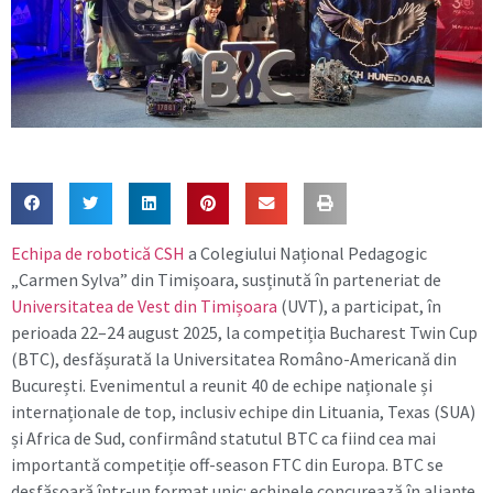
Echipa de robotică CSH
a Colegiului Național Pedagogic
„Carmen Sylva” din Timișoara, susținută în parteneriat de
Universitatea de Vest din Timișoara
(UVT), a participat, în
perioada 22–24 august 2025, la competiția Bucharest Twin Cup
(BTC), desfășurată la Universitatea Româno-Americană din
București. Evenimentul a reunit 40 de echipe naționale și
internaționale de top, inclusiv echipe din Lituania, Texas (SUA)
și Africa de Sud, confirmând statutul BTC ca fiind cea mai
importantă competiție off-season FTC din Europa. BTC se
desfășoară într-un format unic: echipele concurează în alianțe