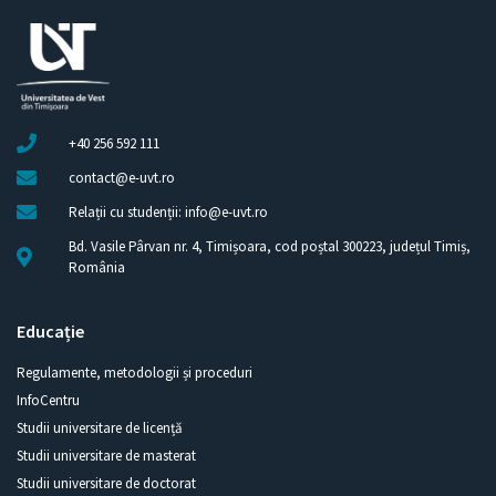
+40 256 592 111
contact@e-uvt.ro
Relații cu studenții: info@e-uvt.ro
Bd. Vasile Pârvan nr. 4, Timișoara, cod poștal 300223, județul Timiș,
România
Educație
Regulamente, metodologii și proceduri
InfoCentru
Studii universitare de licență
Studii universitare de masterat
Studii universitare de doctorat