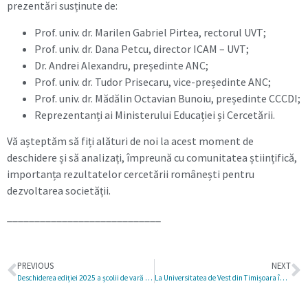
prezentări susținute de:
Prof. univ. dr. Marilen Gabriel Pirtea, rectorul UVT;
Prof. univ. dr. Dana Petcu, director ICAM – UVT;
Dr. Andrei Alexandru, președinte ANC;
Prof. univ. dr. Tudor Prisecaru, vice-președinte ANC;
Prof. univ. dr. Mădălin Octavian Bunoiu, președinte CCCDI;
Reprezentanți ai Ministerului Educației și Cercetării.
Vă așteptăm să fiți alături de noi la acest moment de
deschidere și să analizați, împreună cu comunitatea științifică,
importanța rezultatelor cercetării românești pentru
dezvoltarea societății.
____________________________
PREVIOUS
NEXT
Deschiderea ediției 2025 a școlii de vară „La Est de Vest. La Vest de Est. O hibridare culturală”, la Universitatea de Vest din Timișoara
La Universitatea de Vest din Timișoara încep înscrierile pentru unicul program din vestul țării de tip MBA (Masterat în Administrarea Afacerilor), realizat în parteneriat cu University of West London