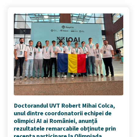
Doctorandul UVT Robert Mihai Colca,
unul dintre coordonatorii echipei de
olimpici AI ai României, anunță
rezultatele remarcabile obținute prin
recenta participare la Olimpiada