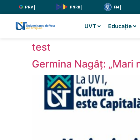
PRV
|
PNRR
|
FM
|
UVT
Educație
test
Germina Nagâț: „Mari 