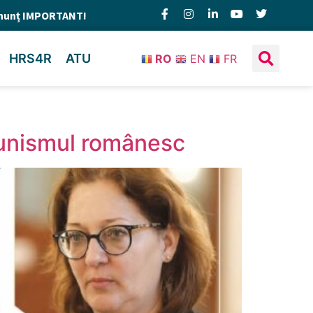
nunț IMPORTANT!
HRS4R
ATU
RO
EN
FR
munismul românesc