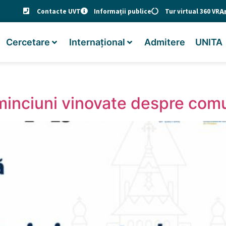
A
Contacte UVT
Informații publice
Tur virtual 360 VR
Cercetare
Internațional
Admitere
UNITA
minciuni vinovate despre co